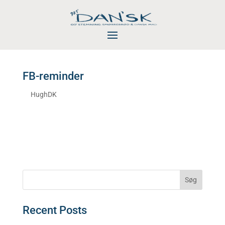
FB-reminder
af
HughDK
|
okt 21, 2021
× × Følg os på Facebook Det’ Dan’sk er også
på Facebook, hvor du kan følge med i hvad vi
går og laver frem til åbningen i oktober Følg
os...
Søg
Recent Posts