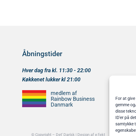
Åbningstider
Hver dag fra kl. 11:30 - 22:00
Køkkenet lukker kl 21:00
medlem af
Rainbow Business
For at give
Danmark
gemme og/el
disse tekno
ID'er på de
samtykke ti
egenskabe
© Copyright –
Det' Dan'sk
| Design af
e:fekt