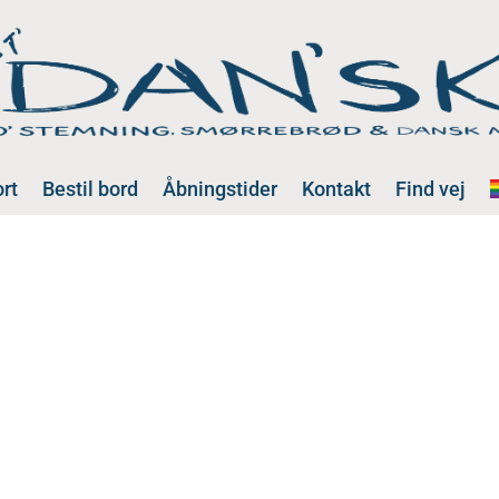
rt
Bestil bord
Åbningstider
Kontakt
Find vej