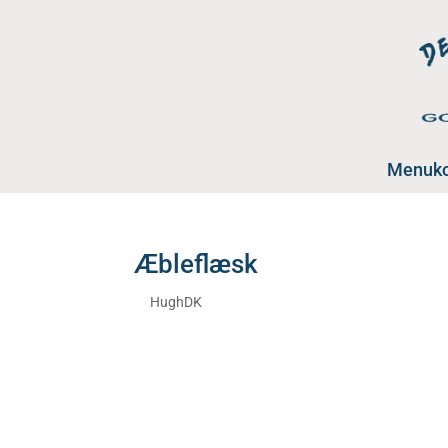
Menuko
Æbleflæsk
af
HughDK
|
aug 19, 2025