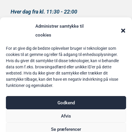
Hver dag fra kl. 11:30 - 22:00
Køkkenet lukker kl 21:00
Administrer samtykke til
medlem af
cookies
Rainbow Business Danmark
For at give dig de bedste oplevelser bruger vi teknologier som
cookies til at gemme og/eller få adgang til enhedsoplysninger.
Bordbestilling
Hvis du giver dit samtykke til disse teknologier, kan vi behandle
data som f.eks. browsingadfærd eller unikke ID'er på dette
her
websted. Hvis du ikke giver dit samtykke eller trækker dit
samtykke tilbage, kan det have en negativ indvirkning på visse
funktioner og egenskaber.
Godkend
Afvis
Se præferencer