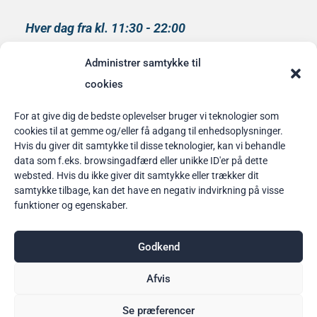
Hver dag fra kl. 11:30 - 22:00
Køkkenet lukker kl 21:00
Administrer samtykke til
medlem af
cookies
Rainbow Business Danmark
For at give dig de bedste oplevelser bruger vi teknologier som
cookies til at gemme og/eller få adgang til enhedsoplysninger.
Bordbestilling
Hvis du giver dit samtykke til disse teknologier, kan vi behandle
data som f.eks. browsingadfærd eller unikke ID'er på dette
her
websted. Hvis du ikke giver dit samtykke eller trækker dit
samtykke tilbage, kan det have en negativ indvirkning på visse
funktioner og egenskaber.
Godkend
Afvis
Se præferencer