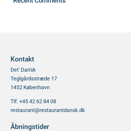
Recent Comments
Der er ingen kommentarer at vise.
Kontakt
Det' Dan'sk
Teglgårdsstræde 17
1452 København
Tlf. +45 42 62 84 08
restaurant@restaurantdansk.dk
Åbningstider