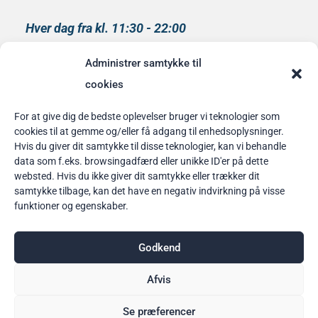
Hver dag fra kl. 11:30 - 22:00
Køkkenet lukker kl 21:00
Administrer samtykke til
medlem af
cookies
Rainbow Business Danmark
For at give dig de bedste oplevelser bruger vi teknologier som
cookies til at gemme og/eller få adgang til enhedsoplysninger.
Bordbestilling
Hvis du giver dit samtykke til disse teknologier, kan vi behandle
data som f.eks. browsingadfærd eller unikke ID'er på dette
her
websted. Hvis du ikke giver dit samtykke eller trækker dit
samtykke tilbage, kan det have en negativ indvirkning på visse
funktioner og egenskaber.
Godkend
Afvis
Se præferencer