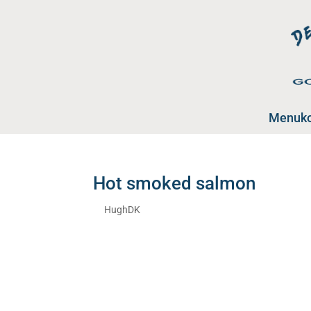
Menuko
Hot smoked salmon
af
HughDK
|
jan 22, 2026