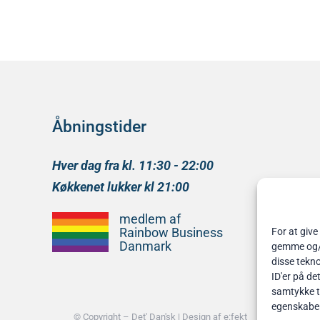
Åbningstider
Hver dag fra kl. 11:30 - 22:00
Køkkenet lukker kl 21:00
medlem af
Rainbow Business
For at give
Danmark
gemme og/el
disse tekno
ID'er på de
samtykke ti
egenskabe
© Copyright –
Det' Dan'sk
| Design af
e:fekt