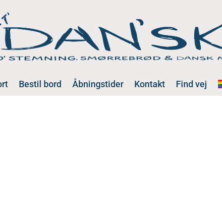
rt
Bestil bord
Åbningstider
Kontakt
Find vej