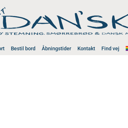
rt
Bestil bord
Åbningstider
Kontakt
Find vej