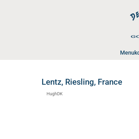
Menuko
Lentz, Riesling, France
af
HughDK
|
jan 22, 2026