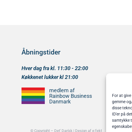
Åbningstider
Hver dag fra kl. 11:30 - 22:00
Køkkenet lukker kl 21:00
medlem af
Rainbow Business
For at give
Danmark
gemme og/el
disse tekno
ID'er på de
samtykke ti
egenskabe
© Copyright –
Det' Dan'sk
| Design af
e:fekt