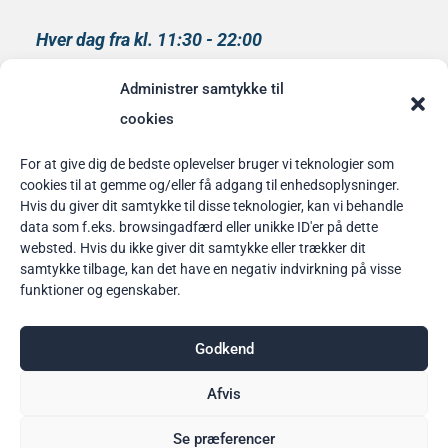
Hver dag fra kl. 11:30 - 22:00
Køkkenet lukker kl 21:00
Administrer samtykke til
medlem af
cookies
Rainbow Business Danmark
For at give dig de bedste oplevelser bruger vi teknologier som
cookies til at gemme og/eller få adgang til enhedsoplysninger.
Bordbestilling
Hvis du giver dit samtykke til disse teknologier, kan vi behandle
data som f.eks. browsingadfærd eller unikke ID'er på dette
her
websted. Hvis du ikke giver dit samtykke eller trækker dit
samtykke tilbage, kan det have en negativ indvirkning på visse
funktioner og egenskaber.
Godkend
Afvis
Se præferencer