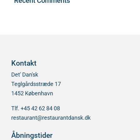
Recent Comments
Der er ingen kommentarer at vise.
Kontakt
Det' Dan'sk
Teglgårdsstræde 17
1452 København
Tlf. +45 42 62 84 08
restaurant@restaurantdansk.dk
Åbningstider