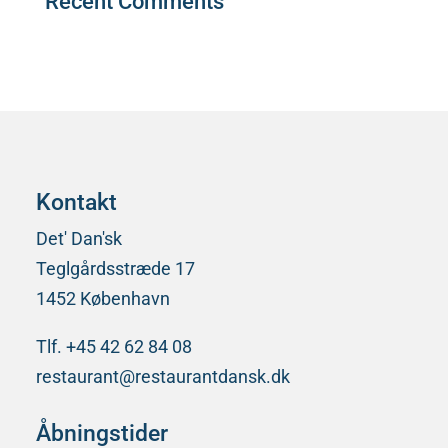
Recent Comments
Der er ingen kommentarer at vise.
Kontakt
Det' Dan'sk
Teglgårdsstræde 17
1452 København
Tlf. +45 42 62 84 08
restaurant@restaurantdansk.dk
Åbningstider