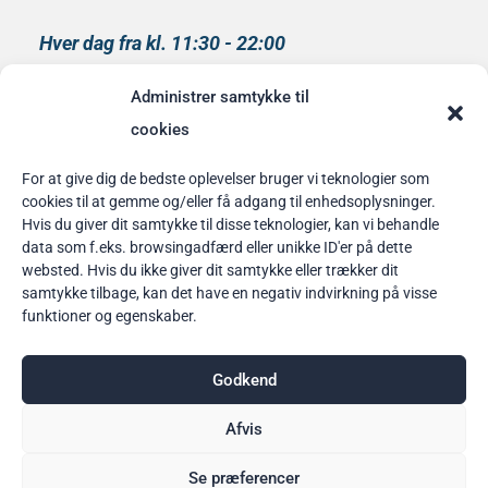
Hver dag fra kl. 11:30 - 22:00
Køkkenet lukker kl 21:00
Administrer samtykke til
medlem af
cookies
Rainbow Business Danmark
For at give dig de bedste oplevelser bruger vi teknologier som
cookies til at gemme og/eller få adgang til enhedsoplysninger.
Bordbestilling
Hvis du giver dit samtykke til disse teknologier, kan vi behandle
data som f.eks. browsingadfærd eller unikke ID'er på dette
her
websted. Hvis du ikke giver dit samtykke eller trækker dit
samtykke tilbage, kan det have en negativ indvirkning på visse
funktioner og egenskaber.
Godkend
Afvis
Se præferencer