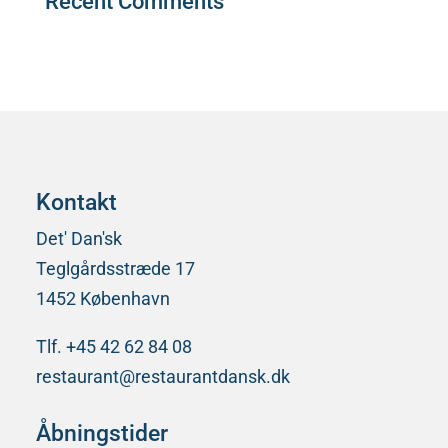
Recent Comments
Der er ingen kommentarer at vise.
Kontakt
Det' Dan'sk
Teglgårdsstræde 17
1452 København
Tlf. +45 42 62 84 08
restaurant@restaurantdansk.dk
Åbningstider