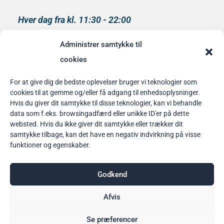
Hver dag fra kl. 11:30 - 22:00
Køkkenet lukker kl 21:00
Administrer samtykke til
medlem af
cookies
Rainbow Business Danmark
For at give dig de bedste oplevelser bruger vi teknologier som
cookies til at gemme og/eller få adgang til enhedsoplysninger.
Bordbestilling
Hvis du giver dit samtykke til disse teknologier, kan vi behandle
data som f.eks. browsingadfærd eller unikke ID'er på dette
her
websted. Hvis du ikke giver dit samtykke eller trækker dit
samtykke tilbage, kan det have en negativ indvirkning på visse
funktioner og egenskaber.
Godkend
Afvis
Se præferencer