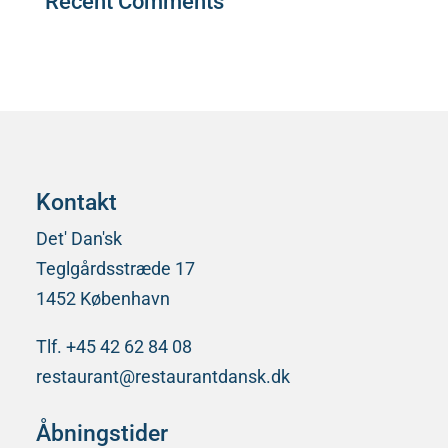
Recent Comments
Der er ingen kommentarer at vise.
Kontakt
Det' Dan'sk
Teglgårdsstræde 17
1452 København
Tlf. +45 42 62 84 08
restaurant@restaurantdansk.dk
Åbningstider