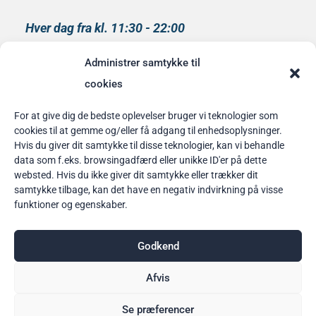
Hver dag fra kl. 11:30 - 22:00
Køkkenet lukker kl 21:00
Administrer samtykke til
medlem af
cookies
Rainbow Business Danmark
For at give dig de bedste oplevelser bruger vi teknologier som
cookies til at gemme og/eller få adgang til enhedsoplysninger.
Bordbestilling
Hvis du giver dit samtykke til disse teknologier, kan vi behandle
data som f.eks. browsingadfærd eller unikke ID'er på dette
her
websted. Hvis du ikke giver dit samtykke eller trækker dit
samtykke tilbage, kan det have en negativ indvirkning på visse
funktioner og egenskaber.
Godkend
Afvis
Se præferencer