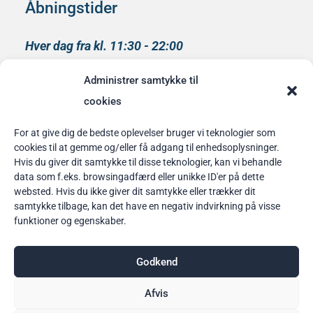
Åbningstider
Hver dag fra kl. 11:30 - 22:00
Køkkenet lukker kl 21:00
Administrer samtykke til
medlem af
cookies
Rainbow Business Danmark
For at give dig de bedste oplevelser bruger vi teknologier som
cookies til at gemme og/eller få adgang til enhedsoplysninger.
Bordbestilling
Hvis du giver dit samtykke til disse teknologier, kan vi behandle
data som f.eks. browsingadfærd eller unikke ID'er på dette
her
websted. Hvis du ikke giver dit samtykke eller trækker dit
samtykke tilbage, kan det have en negativ indvirkning på visse
funktioner og egenskaber.
Godkend
Afvis