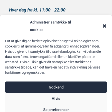
Hver dag fra kl. 11:30 - 22:00
Køkkenet lukker kl 21:00
Administrer samtykke til
medlem af
cookies
Rainbow Business Danmark
For at give dig de bedste oplevelser bruger vi teknologier som
cookies til at gemme og/eller få adgang til enhedsoplysninger.
Bordbestilling
Hvis du giver dit samtykke til disse teknologier, kan vi behandle
data som f.eks. browsingadfærd eller unikke ID'er på dette
her
websted. Hvis du ikke giver dit samtykke eller trækker dit
samtykke tilbage, kan det have en negativ indvirkning på visse
funktioner og egenskaber.
Godkend
Afvis
Se præferencer