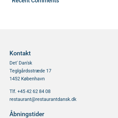
Recent Comments
Der er ingen kommentarer at vise.
Kontakt
Det' Dan'sk
Teglgårdsstræde 17
1452 København
Tlf. +45 42 62 84 08
restaurant@restaurantdansk.dk
Åbningstider