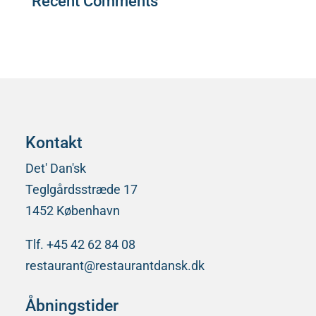
Recent Comments
Der er ingen kommentarer at vise.
Kontakt
Det' Dan'sk
Teglgårdsstræde 17
1452 København
Tlf. +45 42 62 84 08
restaurant@restaurantdansk.dk
Åbningstider