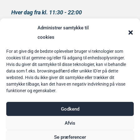
Hver dag fra kl. 11:30 - 22:00
Køkkenet lukker kl 21:00
Administrer samtykke til
medlem af
cookies
Rainbow Business Danmark
For at give dig de bedste oplevelser bruger vi teknologier som
cookies til at gemme og/eller få adgang til enhedsoplysninger.
Bordbestilling
Hvis du giver dit samtykke til disse teknologier, kan vi behandle
data som f.eks. browsingadfærd eller unikke ID'er på dette
her
websted. Hvis du ikke giver dit samtykke eller trækker dit
samtykke tilbage, kan det have en negativ indvirkning på visse
funktioner og egenskaber.
Godkend
Afvis
Se præferencer