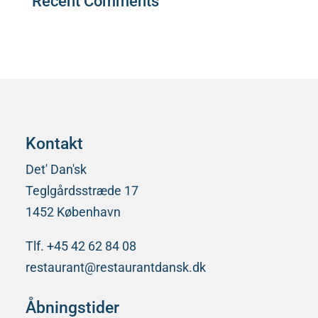
Recent Comments
Der er ingen kommentarer at vise.
Kontakt
Det' Dan'sk
Teglgårdsstræde 17
1452 København
Tlf. +45 42 62 84 08
restaurant@restaurantdansk.dk
Åbningstider