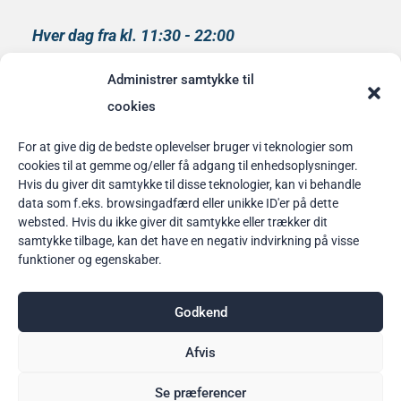
Hver dag fra kl. 11:30 - 22:00
Køkkenet lukker kl 21:00
Administrer samtykke til
medlem af
cookies
Rainbow Business Danmark
For at give dig de bedste oplevelser bruger vi teknologier som
cookies til at gemme og/eller få adgang til enhedsoplysninger.
Bordbestilling
Hvis du giver dit samtykke til disse teknologier, kan vi behandle
data som f.eks. browsingadfærd eller unikke ID'er på dette
her
websted. Hvis du ikke giver dit samtykke eller trækker dit
samtykke tilbage, kan det have en negativ indvirkning på visse
funktioner og egenskaber.
Godkend
Afvis
Se præferencer