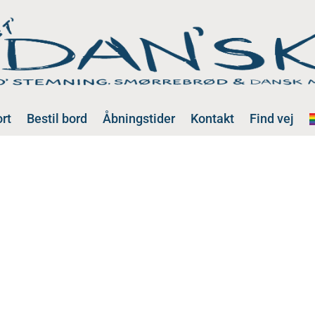
rt
Bestil bord
Åbningstider
Kontakt
Find vej