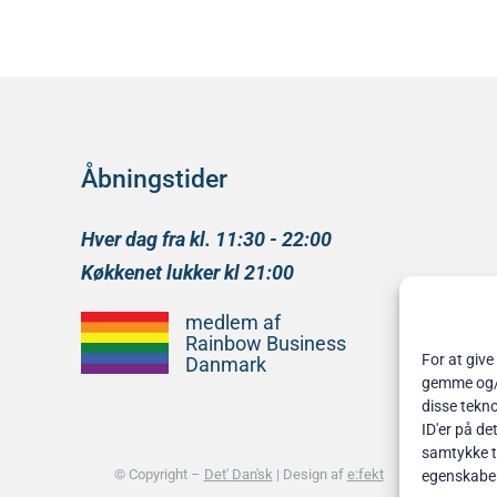
Åbningstider
Hver dag fra kl. 11:30 - 22:00
Køkkenet lukker kl 21:00
medlem af
Rainbow Business
For at give
Danmark
gemme og/el
disse tekno
ID'er på de
samtykke ti
© Copyright –
Det' Dan'sk
| Design af
e:fekt
egenskabe