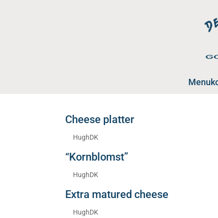
Menuko
Cheese platter
af
HughDK
|
aug 19, 2025
“Kornblomst”
af
HughDK
|
aug 19, 2025
Extra matured cheese
af
HughDK
|
aug 19, 2025