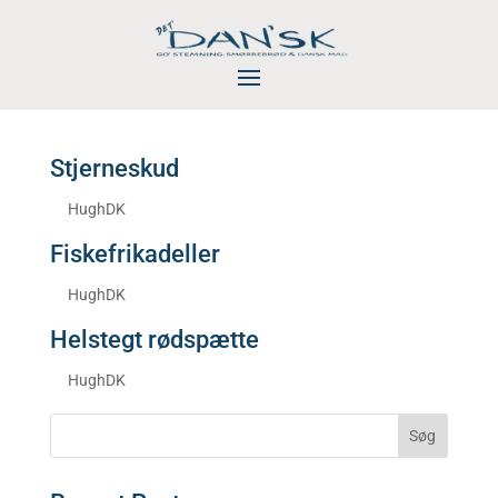
Stjerneskud
af
HughDK
|
aug 19, 2025
Fiskefrikadeller
af
HughDK
|
aug 19, 2025
Helstegt rødspætte
af
HughDK
|
aug 19, 2025
Søg