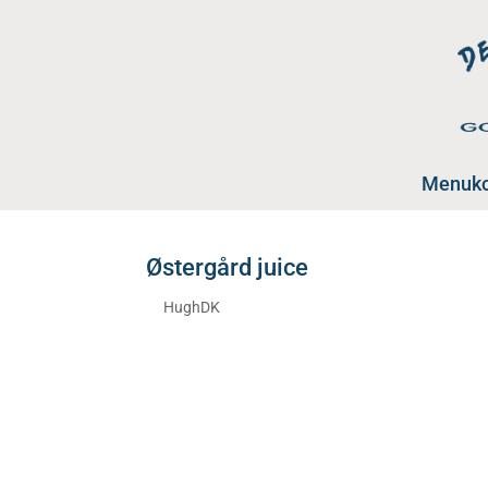
Menuko
Østergård juice
af
HughDK
|
jan 22, 2026