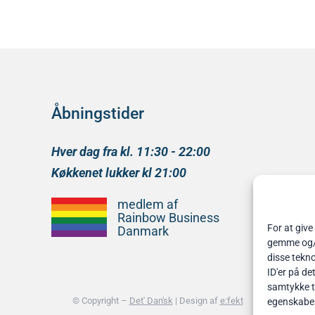
Åbningstider
Hver dag fra kl. 11:30 - 22:00
Køkkenet lukker kl 21:00
medlem af
Rainbow Business
For at give
Danmark
gemme og/el
disse tekno
ID'er på de
samtykke ti
© Copyright –
Det' Dan'sk
| Design af
e:fekt
egenskabe