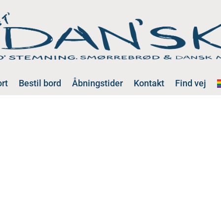
rt
Bestil bord
Åbningstider
Kontakt
Find vej