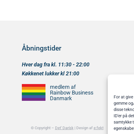
Åbningstider
Hver dag fra kl. 11:30 - 22:00
Køkkenet lukker kl 21:00
medlem af
Rainbow Business
For at give
Danmark
gemme og/el
disse tekno
ID'er på de
samtykke ti
© Copyright –
Det' Dan'sk
| Design af
e:fekt
egenskabe