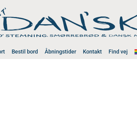
rt
Bestil bord
Åbningstider
Kontakt
Find vej