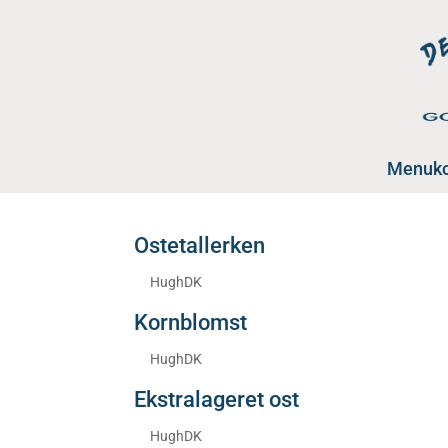
Menuko
Ostetallerken
af
HughDK
|
aug 19, 2025
Kornblomst
af
HughDK
|
aug 19, 2025
Ekstralageret ost
af
HughDK
|
aug 19, 2025