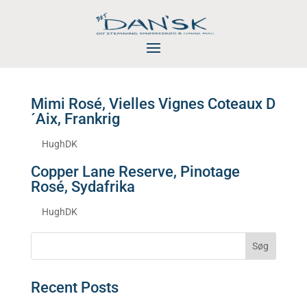
Mimi Rosé, Vielles Vignes Coteaux D
´Aix, Frankrig
af
HughDK
|
nov 4, 2025
Copper Lane Reserve, Pinotage
Rosé, Sydafrika
af
HughDK
|
nov 4, 2025
Søg
Recent Posts